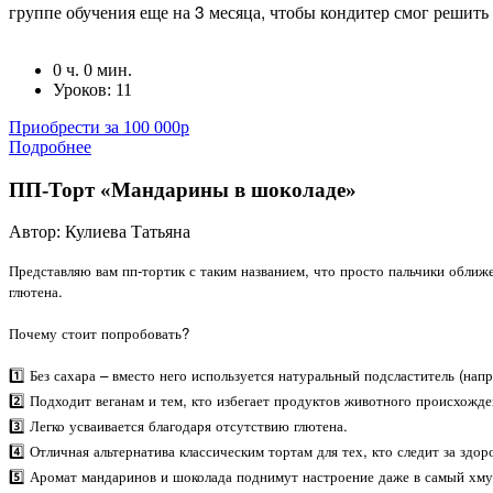
группе обучения еще на 3 месяца, чтобы кондитер смог решить
0 ч. 0 мин.
Уроков: 11
Приобрести за 100 000р
Подробнее
ПП-Торт «Мандарины в шоколаде»
Автор: Кулиева Татьяна
Представляю вам пп-тортик с таким названием, что просто пальчики оближе
глютена.
Почему стоит попробовать?
1️⃣ Без сахара – вместо него используется натуральный подсластитель (напр
2️⃣ Подходит веганам и тем, кто избегает продуктов животного происхожде
3️⃣ Легко усваивается благодаря отсутствию глютена.
4️⃣ Отличная альтернатива классическим тортам для тех, кто следит за здор
5️⃣ Аромат мандаринов и шоколада поднимут настроение даже в самый хму