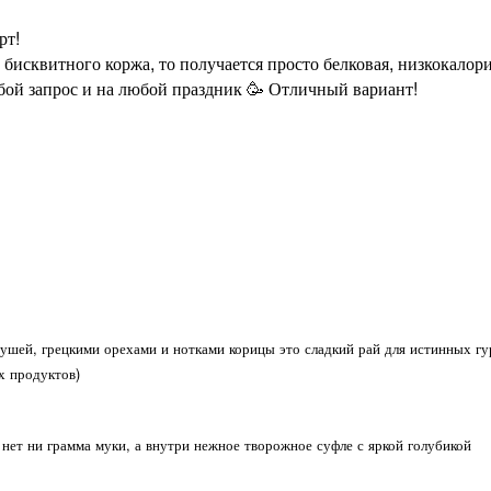
рт!
о бисквитного коржа, то получается просто белковая, низкокалор
бой запрос и на любой праздник
Отличный вариант!
🥳
рушей, грецкими орехами и нотками корицы это сладкий рай для истинных г
х продуктов)
 нет ни грамма муки, а внутри нежное творожное суфле с яркой голубикой