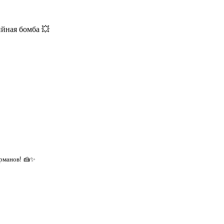
ийная бомба 💥
урманов! 🍰✨