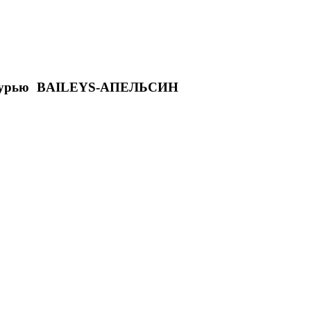
глазурью BAILEYS-АПЕЛЬСИН