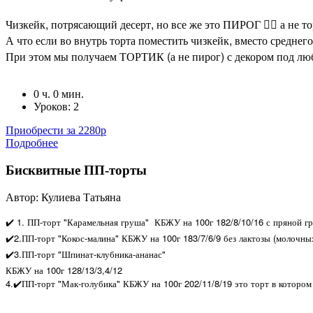
Чизкейк, потрясающий десерт, но все же это ПИРОГ 🤷‍♀️ а не то
А что если во внутрь торта поместить чизкейк, вместо среднег
При этом мы получаем ТОРТИК (а не пирог) с декором под лю
0 ч. 0 мин.
Уроков: 2
Приобрести за 2280р
Подробнее
Бисквитные ПП-торты
Автор: Кулиева Татьяна
✔️ 1. ПП-торт "Карамельная груша" КБЖУ на 100г 182/8/10/16 с пряной г
✔️2.ПП-торт "Кокос-малина" КБЖУ на 100г 183/7/6/9 без лактозы (молочны
✔️3.ПП-торт "Шпинат-клубника-ананас"
КБЖУ на 100г 128/13/3,4/12
4.✔️ПП-торт "Мак-голубика" КБЖУ на 100г 202/11/8/19 это торт в котором