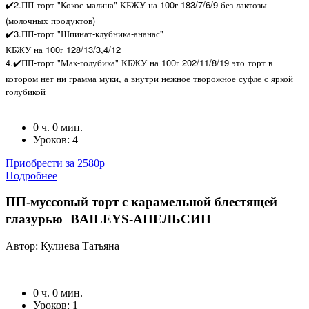
✔️2.ПП-торт "Кокос-малина" КБЖУ на 100г 183/7/6/9 без лактозы
(молочных продуктов)
✔️3.ПП-торт "Шпинат-клубника-ананас"
КБЖУ на 100г 128/13/3,4/12
4.✔️ПП-торт "Мак-голубика" КБЖУ на 100г 202/11/8/19 это торт в
котором нет ни грамма муки, а внутри нежное творожное суфле с яркой
голубикой
0 ч. 0 мин.
Уроков: 4
Приобрести за 2580р
Подробнее
ПП-муссовый торт с карамельной блестящей
глазурью BAILEYS-АПЕЛЬСИН
Автор: Кулиева Татьяна
0 ч. 0 мин.
Уроков: 1