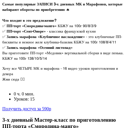
Самые популярные ЗАПИСИ 3-х дневных МК и Марафонов, которые
набирают обороты по приобретению
🔥
Что входит в это предложение?
✅
ПП-торт «Смородина-манго»
КБЖУ на 100г 90/8/3/9
✅
ПП-торт «Сент-Оноре»
- классика французской кухни
✅
Запись марафона «Клубничное наслаждение»
- это клубничные ПП-
бисквиты и нежное желе клубника-базилик КБЖУ на 100г 108/8/4/11
✅
Запись марафона «Осенний листопад»
Вы приготовите ПП-торт «Медовик» вертикальной сборки в виде пенька.
КБЖУ на 100г 138/10/5/14
Хочу все ЧЕТЫРЕ МК и марафона - 16 видео уроков приготовления и
декора
Жми сюда
👇🏻
0 ч. 0 мин.
Уроков: 15
Получить доступ за 590р
3-х дневный Мастер-класс по приготовлению
ПП-торта «Смородина-манго»