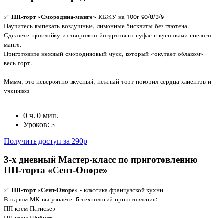
✅
ПП-торт «Смородина-манго»
КБЖУ на 100г 90/8/3/9
Научитесь выпекать воздушные, лимонные бисквиты без глютена.
Сделаете прослойку из творожно-йогуртового суфле с кусочками спелого
манго.
Приготовите нежный смородиновый мусс, который «окутает облаком»
весь торт.
Мммм, это невероятно вкусный, нежный торт покорил сердца клиентов и
учеников
0 ч. 0 мин.
Уроков: 3
Получить доступ за 290р
3-х дневный Мастер-класс по приготовлению
ПП-торта «Сент-Оноре»
✅
ПП-торт «Сент-Оноре»
- классика французской кухни
В одном МК вы узнаете
5 технологий приготовления:
ПП крем Патисьер
ПП крем Шибуст