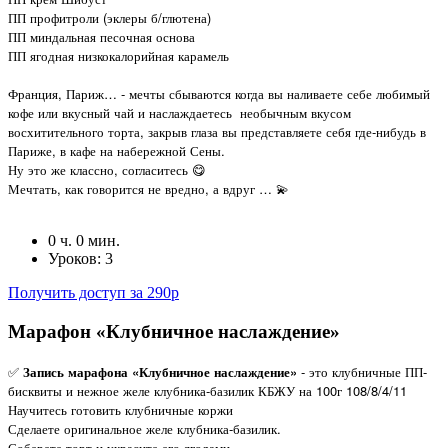
ПП профитроли (эклеры б/глютена)
ПП миндальная песочная основа
ПП ягодная низкокалорийная карамель
Франция, Париж… - мечты сбываются когда вы наливаете себе любимый
кофе или вкусный чай и наслаждаетесь
необычным вкусом
восхитительного торта, закрыв глаза вы представляете себя где-нибудь в
Париже, в кафе на набережной Сены.
Ну это же классно, согласитесь 😋
Мечтать, как говорится не вредно, а вдруг … 💫
0 ч. 0 мин.
Уроков: 3
Получить доступ за 290р
Марафон «Клубничное наслаждение»
✅
Запись марафона «Клубничное наслаждение»
- это клубничные ПП-
бисквиты и нежное желе клубника-базилик КБЖУ на 100г 108/8/4/11
Научитесь готовить клубничные коржи
Сделаете оригинальное желе клубника-базилик.
Соберете торт и украсите его ягодами